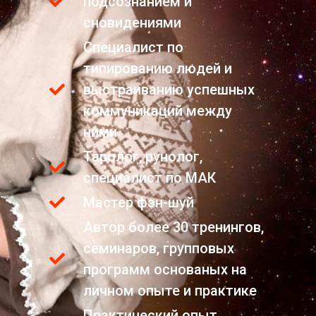
подсознанием и
сновидениями
Специалист по
типированию людей и
выстраиванию успешных
коммуникаций между
ними
Таролог, рунолог,
специалист по МАК
Мастер фэн-шуй
Автор более 30 тренингов,
семинаров, групповых
программ основаных на
личном опыте и практике
Практический опыт