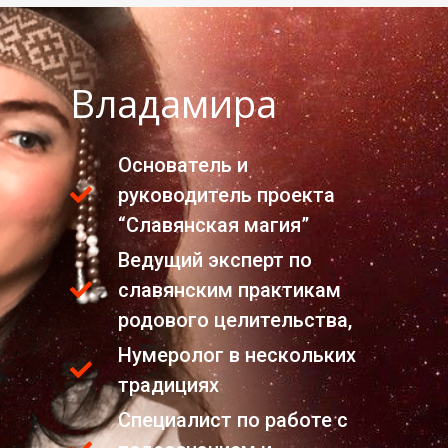
Владамира
Основатель и
руководитель проекта
“Славянская магия”
Ведущий эксперт по
славянским практикам
родового целительства,
Нумеролог в нескольких
традициях
Специалист по работе с