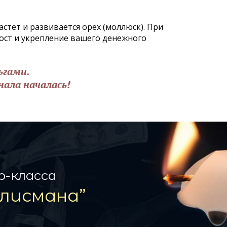
стет и развивается орех (моллюск). При
ост и укрепление вашего денежного
ьгами.
нала началась!
р-класса
лисмана”