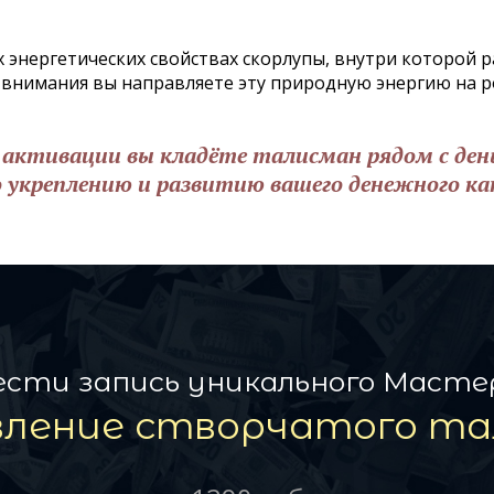
энергетических свойствах скорлупы, внутри которой ра
 внимания вы направляете эту природную энергию на р
 активации вы кладёте талисман рядом с ден
о укреплению и развитию вашего денежного ка
сти запись уникального Масте
вление створчатого та