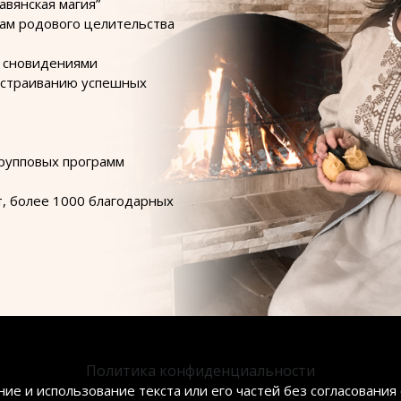
авянская магия”
кам родового целительства
и сновидениями
ыстраиванию успешных
групповых программ
т, более 1000 благодарных
Политика конфиденциальности
е и использование текста или его частей без согласования