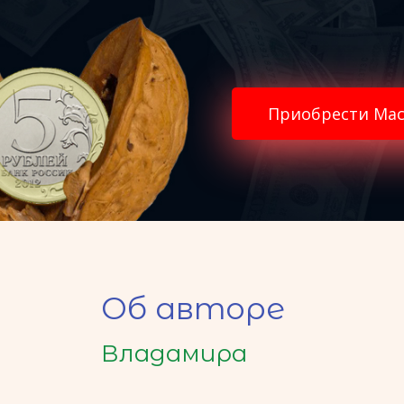
Приобрести Мас
Об авторе
Владамира