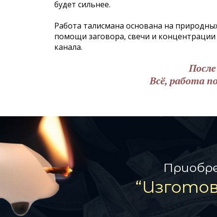
будет сильнее.
Работа талисмана основана на природных 
помощи заговора, свечи и концентрации
канала.
После
Всё, работа п
Приобре
“Изгото