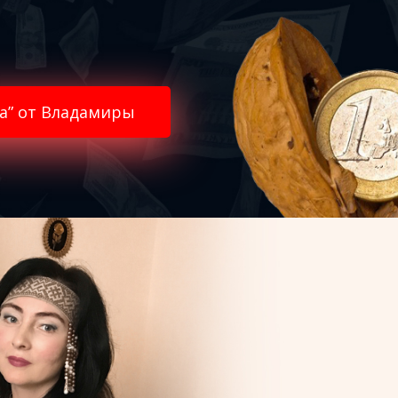
а” от Владамиры