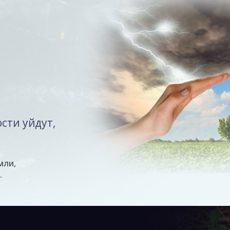
сти уйдут,
мли,
.