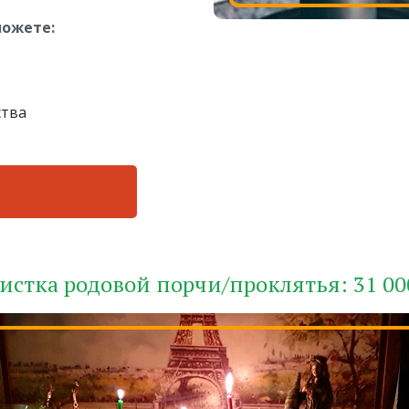
можете:
ства
истка родовой порчи/проклятья: 31 00