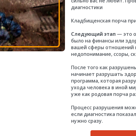
сильно вас не любит. Про
диагностики
Кладбищенская порча пр
Следующий этап
— это о
было на финансы или здо
вашей сферы отношений 
недопонимание, ссоры, с
После того как разрушен
начинает разрушать здор
программа, которая разруш
ухода человека в иной ми
уже как родовая порча р
Процесс разрушения може
если диагностика показа
нужно сразу.