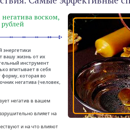
ствия. Самые эффективные с
 негатива воском,
 рублей
ей энергетики
 вашу жизнь от их
ательный инструмент
ько впитывает в себя
 форму, которая во
очник негатива (человек,
вует негатив в вашем
разрушительно влияет на
ествуют и на что влияют