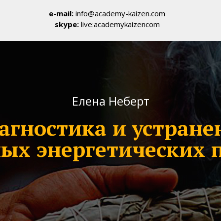
e-mail:
info@academy-kaizen.com
skype:
live:academykaizencom
Елена Неберт
агностика и устране
ных энергетических 