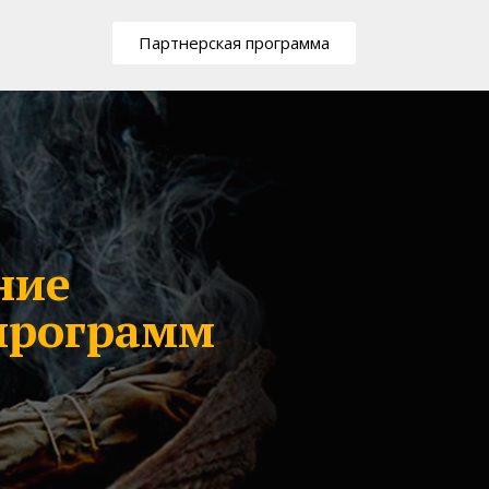
Партнерская программа
ние
программ