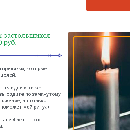
и застоявшихся
 руб.
 привязки, которые
 целей.
ются одни и те же
 вы ходите по замкнутому
оложение, но только
м поможет мой ритуал.
льше 4 лет — это
м.