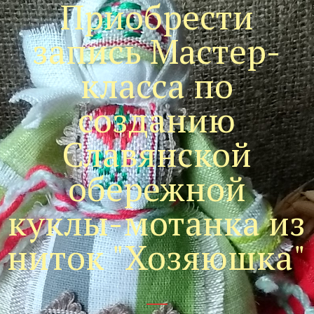
Приобрести
запись Мастер-
класса по
созданию
Славянской
обережной
куклы-мотанка из
ниток "Хозяюшка"