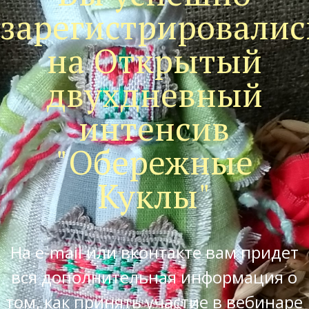
зарегистрировалис
на Открытый
двухдневный
интенсив
"Обережные
Куклы"
На e-mail или вконтакте вам придет
вся дополнительная информация о
том, как принять участие в вебинаре