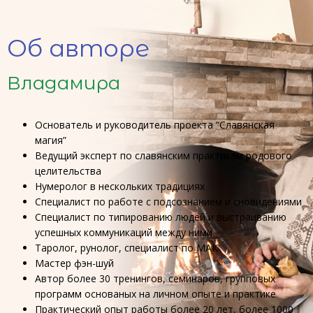
Об авторе
Владамира
Основатель и руководитель проекта “Славянская
магия”
Ведущий эксперт по славянским практикам родового
целительства
Нумеролог в нескольких традициях
Специалист по работе с подсознанием и сновидениями
Специалист по типированию людей и выстраиванию
успешных коммуникаций между ними
Таролог, рунолог, специалист по МАК
Мастер фэн-шуй
Автор более 30 тренингов, семинаров, групповых
программ основаных на личном опыте и практике
Практический опыт работы более 20 лет, более 1000