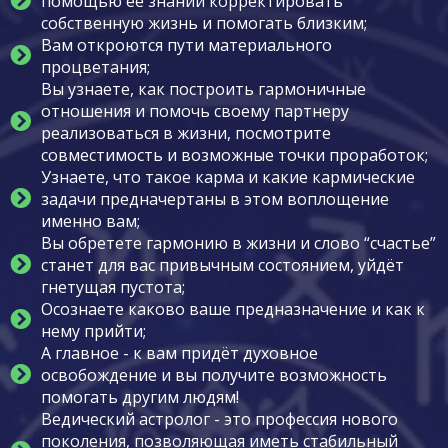
помощью её знаний корректировать
собственную жизнь и помогать близким;
Вам откроются пути материального
процветания;
Вы узнаете, как построить гармоничные
отношения и помочь своему партнеру
реализоваться в жизни, посмотрите
совместимость и возможные точки проработок;
Узнаете, что такое карма и какие кармические
задачи предначертаны в этом воплощение
именно вам;
Вы обретете гармонию в жизни и слово “счастье”
станет для вас привычным состоянием, уйдёт
гнетущая пустота;
Осознаете каково ваше предназначение и как к
нему прийти;
А главное - к вам придёт духовное
освобождение и вы получите возможность
помогать другим людям!
Ведический астролог - это профессия нового
поколения, позволяющая иметь стабильный