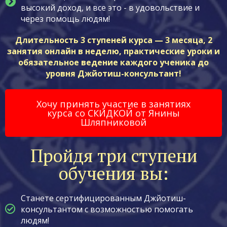
высокий доход, и все это - в удовольствие и
через помощь людям!
Длительность 3 ступеней курса — 3 месяца, 2
занятия онлайн в неделю, практические уроки и
обязательное ведение каждого ученика до
уровня Джйотиш-консультант!
Хочу принять участие в занятиях
курса со СКИДКОЙ от Янины
Шляпниковой
Пройдя три ступени
обучения вы:
Станете сертифицированным Джйотиш-
консультантом с возможностью помогать
людям!